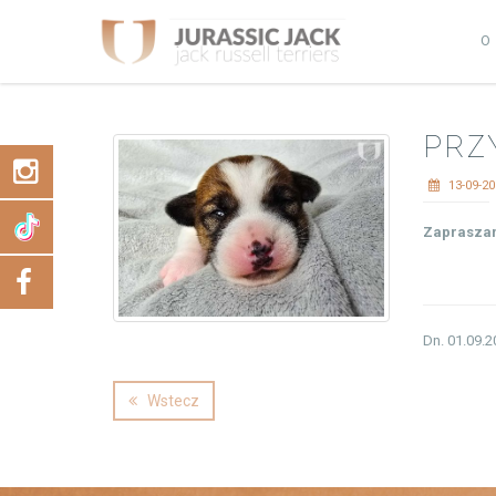
O
PRZ
13-09-2
Zapraszam
Dn. 01.09.2
Wstecz