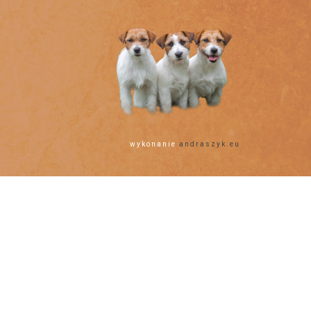
wykonanie
andraszyk.eu