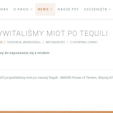
 NAS
O RASIE
NEWS
NASZE PSY
SZCZENIĘTA
YWITALIŚMY MIOT PO TEQUILI
025 |
HODOWLA JACKRUSSELL
AKTUALNOŚCI
Z OSTATNIEJ CHWILI
y do zapoznania się z miotem
025 przywitaliśmy miot po naszej Tequili - AMORE Power of Terriers. Więcej in