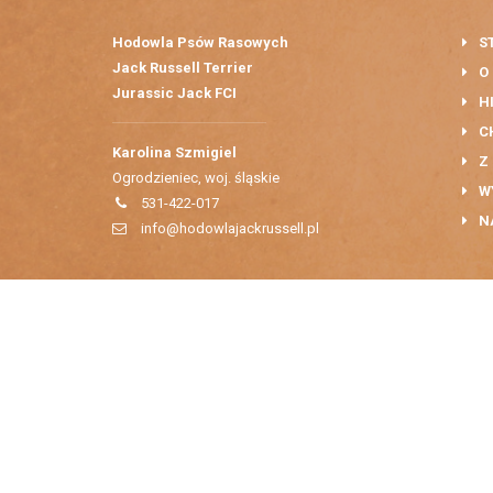
Hodowla Psów Rasowych
S
Jack Russell Terrier
O
Jurassic Jack FCI
H
C
Karolina Szmigiel
Z
Ogrodzieniec, woj. śląskie
W
531-422-017
N
info@hodowlajackrussell.pl