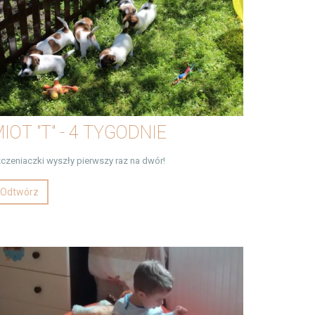
IOT "T" - 4 TYGODNIE
czeniaczki wyszły pierwszy raz na dwór!
Odtwórz