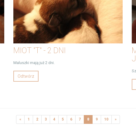
MIOT "T" - 2 DNI
J
Maluszki mają już 2 dni.
Sz
Odtwórz
«
1
2
3
4
5
6
7
8
9
10
»