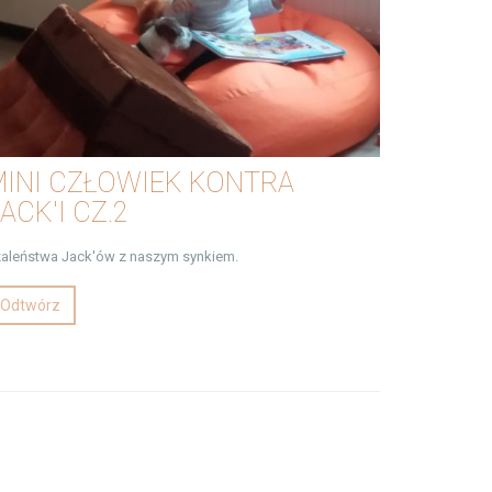
MINI CZŁOWIEK KONTRA
ACK'I CZ.2
aleństwa Jack'ów z naszym synkiem.
Odtwórz