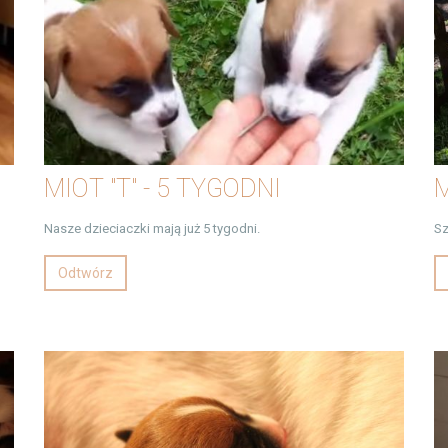
MIOT "T" - 5 TYGODNI
M
Nasze dzieciaczki mają już 5 tygodni.
Sz
Odtwórz