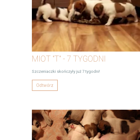
MIOT "T" - 7 TYGODNI
Szczeniaczki skończyły już 7 tygodni!
Odtwórz