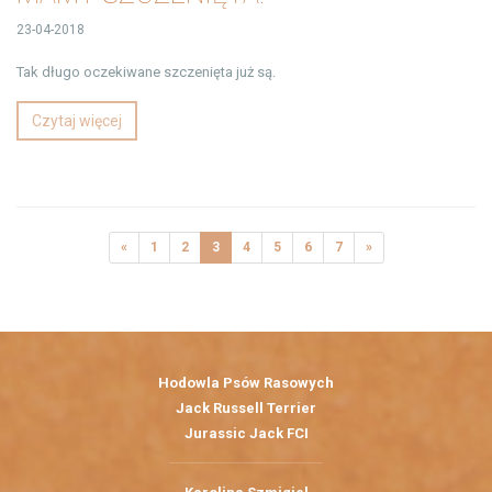
23-04-2018
Tak długo oczekiwane szczenięta już są.
Czytaj więcej
«
1
2
3
4
5
6
7
»
Hodowla Psów Rasowych
Jack Russell Terrier
Jurassic Jack FCI