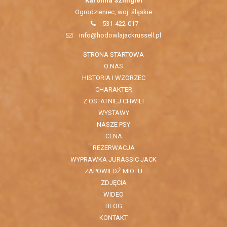
Karolina Szmigiel
Ogrodzieniec, woj. śląskie
531-422-017
info@hodowlajackrussell.pl
STRONA STARTOWA
O NAS
HISTORIA I WZORZEC
CHARAKTER
Z OSTATNIEJ CHWILI
WYSTAWY
NASZE PSY
CENA
REZERWACJA
WYPRAWKA JURASSIC JACK
ZAPOWIEDŹ MIOTU
ZDJĘCIA
WIDEO
BLOG
KONTAKT