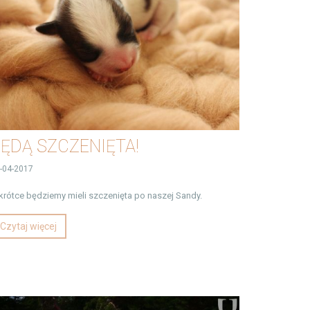
ĘDĄ SZCZENIĘTA!
-04-2017
rótce będziemy mieli szczenięta po naszej Sandy.
Czytaj więcej