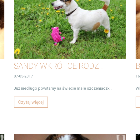
SANDY WKRÓTCE RODZI!
B
07-05-2017
16
j
Już niedługo powitamy na świecie małe szczeniaczki.
Wk
Czytaj więcej