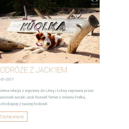
ODRÓŻE Z JACK'IEM
-01-2017
ietna relacja z wyprawy do Litwy i Łotwy napisana przez
aścicieli suczki Jack Russell Terrier o imieniu Frelka,
chodzącej z naszej hodowli.
Czytaj więcej