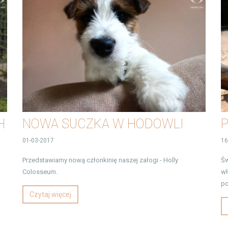
H
NOWA SUCZKA W HODOWLI
P
01-03-2017
16
Przedstawiamy nową członkinię naszej załogi - Holly
Św
Colosseum.
wł
po
Czytaj więcej